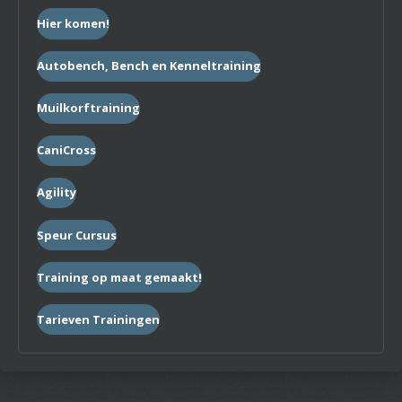
Hier komen!
Autobench, Bench en Kenneltraining
Muilkorftraining
CaniCross
Agility
Speur Cursus
Training op maat gemaakt!
Tarieven Trainingen