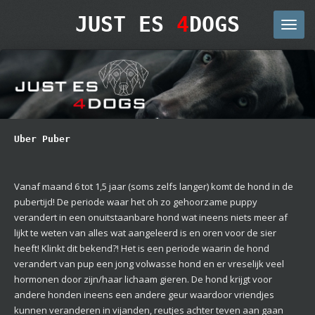
Ga
JUST ES
4
DOGS
direct
naar
de
hoofdinhoud
Uber Puber
Vanaf maand 6 tot 1,5 jaar (soms zelfs langer) komt de hond in de
pubertijd! De periode waar het oh zo gehoorzame puppy
verandert in een onuitstaanbare hond wat ineens niets meer af
lijkt te weten van alles wat aangeleerd is en oren voor de sier
heeft! Klinkt dit bekend?! Het is een periode waarin de hond
verandert van pup een jong volwasse hond en er vreselijk veel
hormonen door zijn/haar lichaam gieren. De hond krijgt voor
andere honden ineens een andere geur waardoor vriendjes
kunnen veranderen in vijanden, reutjes achter teven aan gaan